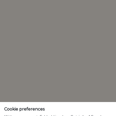
FAQ
Corporate Website
Kontakt
Datenschutzrichtlinien
Cookierichtlinien
Nutzungsbedingungen
Nutzungshinweise
Mit Verantwortung geniessen
Cookies verwalten
SpeakUp
Cookie preferences