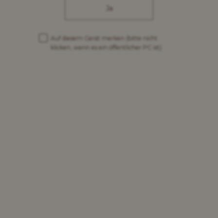
Ja
Pastetli
Auf diesem Gerät merken
(bitte nicht
klicken, wenn es ein öffentlicher PC ist)