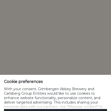
Bedrijfswebsite
Contact
Privacybeleid
Cookiebeleid
Gebruiksvoorwaarden
Acceptabel gebruik
Cookies beheren
SpeakUp
Cookie preferences
With your consent, Grimbergen Abbey Brewery and
Carlsberg Group Entities would like to use cookies to
enhance website functionality, personalize content, and
deliver targeted advertising. This includes sharing your
Alcoholmisbruik schaadt de gezondheid</br>Gelieve niet te delen
personal data with our partners. Use "Manage cookies" to
met personen onder de wettelijke leeftijd voor alcoholgebruik.